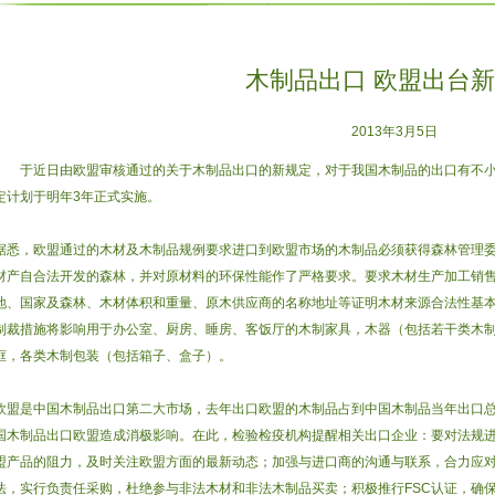
木制品出口 欧盟出台
2013年3月5日
于近日由欧盟审核通过的关于木制品出口的新规定，对于我国木制品的出口有不
定计划于明年3年正式实施。
据悉，欧盟通过的木材及木制品规例要求进口到欧盟市场的木制品必须获得森林管理委
材产自合法开发的森林，并对原材料的环保性能作了严格要求。要求木材生产加工销
地、国家及森林、木材体积和重量、原木供应商的名称地址等证明木材来源合法性基
制裁措施将影响用于办公室、厨房、睡房、客饭厅的木制家具，木器（包括若干类木
框，各类木制包装（包括箱子、盒子）。
欧盟是中国木制品出口第二大市场，去年出口欧盟的木制品占到中国木制品当年出口
国木制品出口欧盟造成消极影响。在此，检验检疫机构提醒相关出口企业：要对法规
盟产品的阻力，及时关注欧盟方面的最新动态；加强与进口商的沟通与联系，合力应
法，实行负责任采购，杜绝参与非法木材和非法木制品买卖；积极推行FSC认证，确